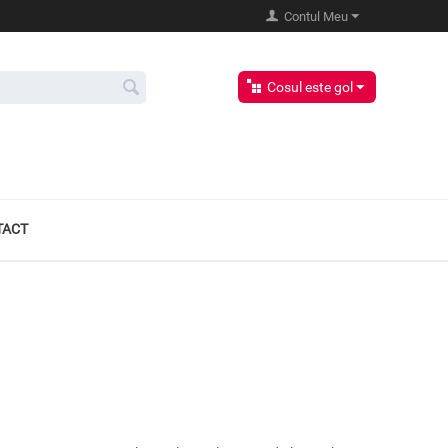
Contul Meu
Cosul este gol
TACT