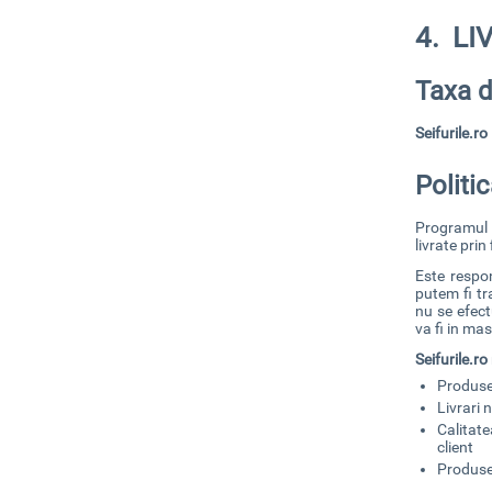
4. L
Taxa d
Seifurile.ro
Politic
Programul 
livrate prin
Este respon
putem fi tr
nu se efect
va fi in m
Seifurile.ro
Produse 
Livrari 
Calitate
client
Produse