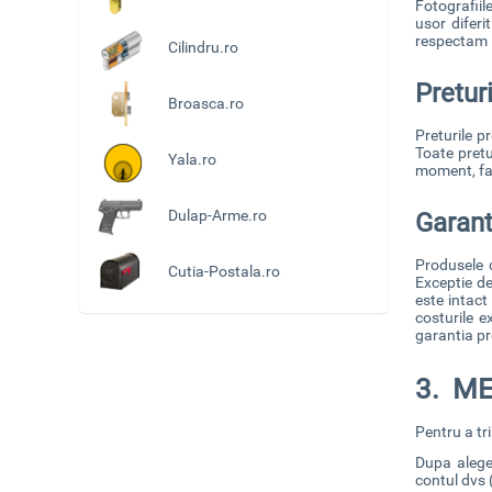
Fotografiil
usor difer
respectam i
Cilindru.ro
Preturi
Broasca.ro
Preturile p
Toate pretu
Yala.ro
moment, far
Dulap-Arme.ro
Garant
Produsele d
Cutia-Postala.ro
Exceptie de
este intact
costurile e
garantia pr
3. M
Pentru a tr
Dupa aleger
contul dvs 