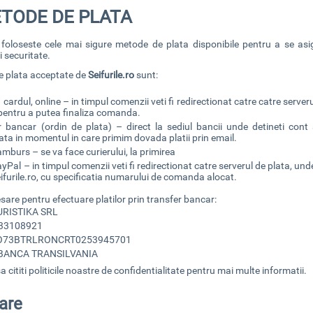
ETODE DE PLATA
foloseste cele mai sigure metode de plata disponibile pentru a se asig
i securitate.
e plata acceptate de
Seifurile.ro
sunt:
 cardul, online – in timpul comenzii veti fi redirectionat catre catre serve
 pentru a putea finaliza comanda.
r bancar (ordin de plata) – direct la sediul bancii unde detineti con
ta in momentul in care primim dovada platii prin email.
mburs – se va face curierului, la primirea
yPal – in timpul comenzii veti fi redirectionat catre serverul de plata, und
furile.ro,
cu specificatia numarului de comanda alocat.
sare pentru efectuare platilor prin transfer bancar:
URISTIKA SRL
O33108921
O73BTRLRONCRT0253945701
 BANCA TRANSILVANIA
 cititi politicile noastre de confidentialitate pentru mai multe informatii.
are