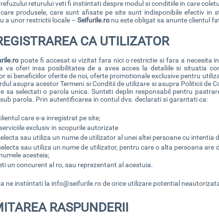
 refuzului returului veti fi instiintati despre modul si conditiile in care cole
 care produsele, care sunt afisate pe site sunt indisponibile efectiv in 
u a unor restrictii locale –
Seifurile.ro
nu este obligat sa anunte clientul fat
REGISTRAREA CA UTILIZATOR
rile.ro
poate fi accesat si vizitat fara nici o restrictie si fara a necesita 
va va oferi insa posibilitatea de a avea acces la detaliile si situatia c
or si beneficiilor oferite de noi, oferte promotionale exclusive pentru utiliza
rdul asupra acestor Termeni si Conditii de utilizare si asupra Politicii de C
re sa selectati o parola unica. Sunteti deplin responsabil pentru pastrarea
 sub parola. Prin autentificarea in contul dvs. declarati si garantati ca:
clientul care s-a inregistrat pe site;
 serviciile exclusiv in scopurile autorizate
selecta sau utiliza un nume de utilizator al unei altei persoane cu intentia 
selecta sau utiliza un nume de utilizator, pentru care o alta persoana are d
 numele acesteia;
ti un concurent al ro, sau reprezentant al acestuia.
 ne instiintati la
info@seifurile.ro
de orice utilizare potential neautorizat
MITAREA RASPUNDERII