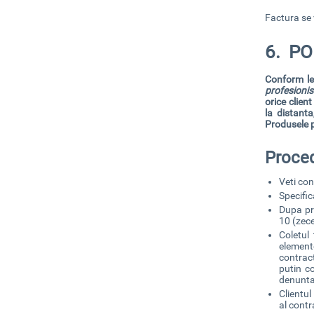
Factura se v
6. PO
Conform
l
profesionis
orice client
la distant
Produsele p
Proced
Veti co
Specific
Dupa pr
10 (zece
Coletul
elemente
contract
putin co
denuntar
Clientul
al contr