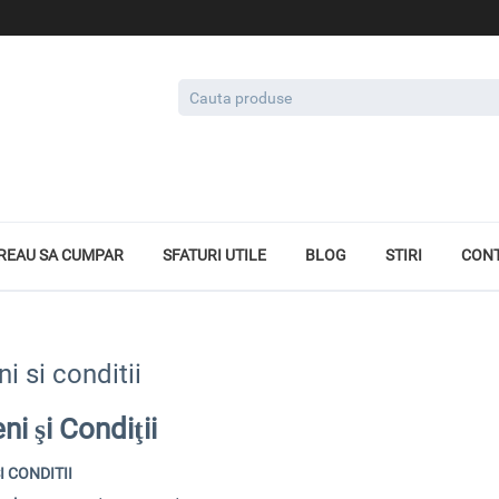
REAU SA CUMPAR
SFATURI UTILE
BLOG
STIRI
CON
i si conditii
i şi Condiţii
I CONDITII