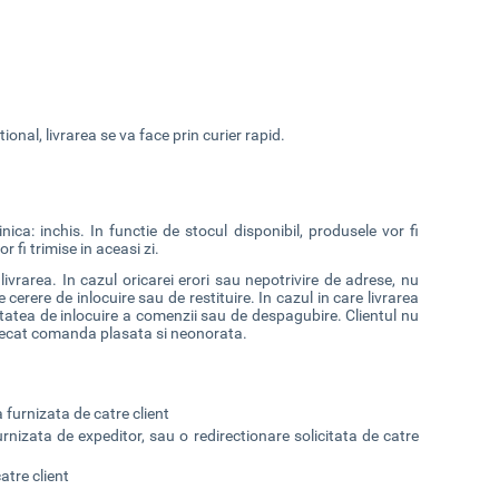
ional, livrarea se va face prin curier rapid.
ca: inchis. In functie de stocul disponibil, produsele vor fi
 fi trimise in aceasi zi.
ivrarea. In cazul oricarei erori sau nepotrivire de adrese, nu
cerere de inlocuire sau de restituire. In cazul in care livrarea
litatea de inlocuire a comenzii sau de despagubire. Clientul nu
decat comanda plasata si neonorata.
a furnizata de catre client
rnizata de expeditor, sau o redirectionare solicitata de catre
tre client