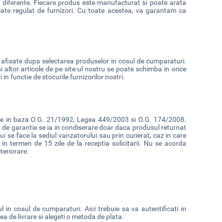
ici diferente. Fiecare produs este manufacturat si poate arata
cate regulat de furnizori. Cu toate acestea, va garantam ca
 fi afisate dupa selectarea produselor in cosul de cumparaturi.
i altor articole de pe site-ul nostru se poate schimba in orice
n functie de stocurile furnizorilor nostri.
ie in baza O.G. 21/1992, Legea 449/2003 si O.G. 174/2008.
rea de garantie se ia in condiserare doar daca produsul returnat
i se face la sediul vanzatorului sau prin curierat, caz in care
 in termen de 15 zile de la receptia solicitarii. Nu se acorda
teriorare.
l in cosul de cumparaturi. Aici trebuie sa va autentificati in
ea de livrare si alegeti o metoda de plata.