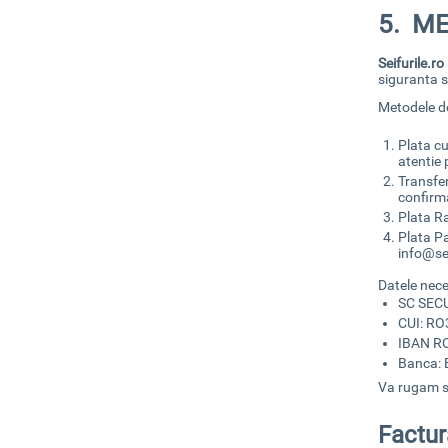
5. M
Seifurile.ro
siguranta s
Metodele d
Plata cu
atentie
Transfe
confirma
Plata Ra
Plata Pa
info@sei
Datele nece
SC SEC
CUI: R
IBAN R
Banca:
Va rugam sa
Factur