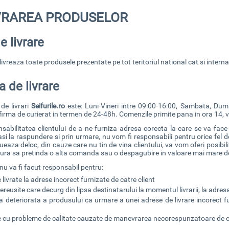
IVRAREA PRODUSELOR
e livrare
livreaza toate produsele prezentate pe tot teritoriul national cat si internat
a de livrare
de livrari
Seifurile.ro
este: Luni-Vineri intre 09:00-16:00, Sambata, Dumini
 firma de curierat in termen de 24-48h. Comenzile primite pana in ora 14, vor
sabilitatea clientului de a ne furniza adresa corecta la care se va face l
asi la raspundere si prin urmare, nu vom fi responsabili pentru orice fel de 
ueaza deloc, din cauze care nu tin de vina clientului, va vom oferi posibi
asura sa pretinda o alta comanda sau o despagubire in valoare mai mare 
nu va fi facut responsabil pentru:
livrate la adrese incorect furnizate de catre client
nereusite care decurg din lipsa destinatarului la momentul livrarii, la adres
a deteriorata a produsului ca urmare a unei adrese de livrare incorect fu
 cu probleme de calitate cauzate de manevrarea necorespunzatoare de ca