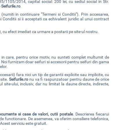
05/2014, capital social: 200 lei, cu sediul social in Str.
e
Seifurile.ro
.
i (numiti in continuare "Termeni si Conditii"). Prin accesarea,
i Conditii si ii acceptati ca echivalent juridic al unui contract
, cu efect imediat ca urmare a postarii pe site-ul nostru.
l in care, pentru orice motiv, nu sunteti complet multumit de
Noi furnizam doar seifuri si accesorii pentru seifuri din gama
elor.
sarii) fara nici un tip de garantii explicite sau implicite, cu
 site.
Seifurile.ro
nu va fi raspunzatoar pentru daune de orice
site-ului, inclusiv, dar nu limitat la daune directe, indirecte,
ocumente si case de valori, cutii postale
. Descrierea fiecarui
de functionare. De asemenea, va oferim consiliere telefonica,
cest serviciu este gratuit.