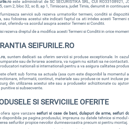
urile.ro
este administrat de SC SECURISTIKA SRL, CUI RO33108921, J35/11
25, cam 2, bloc 32, sc B, ap 1, Timisoara, judet Timis, denumit in continuar
o
furnizeaza servicii sub rezerva urmatorilor termeni, conditii si dispoziti
a, sau folosirea acestui site indicati faptul ca ati inteles acesti Termeni s
mnat, oferindu-va acordul asupra acestor Termeni si Conditii.
isi rezerva dreptul de a modifica acesti Termeni si Conditii in orice moment
RANTIA SEIFURILE.RO
e.ro
, suntem dedicati sa oferim servicii si produse exceptionale. In cazu
umparate sau de livrarea acestora, va rugam nu ezitati sa ne contactati. 
roducatori nationali si internationali pentru a va asigura calitatea produs
este oferit sub forma sa actuala (asa cum este disponibil la momentul acce
functionare, informatii, continut, materiale sau produse ce sunt incluse pe
ecurg din utilizarea acestui site sau a produselor achizitionate cu ajutorul 
, punitive si subsecvente.
ODUSELE SI SERVICIILE OFERITE
o
ofera spre vanzare
seifuri si case de bani, dulapuri de arme, seifuri d
 disponibila pe pagina produsului, impreuna cu datele tehnice si modul 
erea seifurilor propice nevoilor dumneavoastra precum si pentru montaj. A