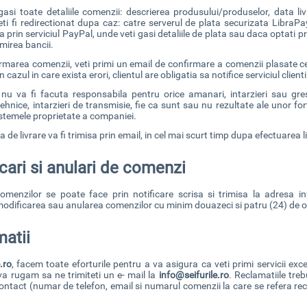
egasi toate detaliile comenzii: descrierea produsului/produselor, data 
ti fi redirectionat dupa caz: catre serverul de plata securizata LibraPa
a prin serviciul PayPal, unde veti gasi detaliile de plata sau daca optati 
mirea bancii.
marea comenzii, veti primi un email de confirmare a comenzii plasate ce 
in cazul in care exista erori, clientul are obligatia sa notifice serviciul client
nu va fi facuta responsabila pentru orice amanari, intarzieri sau gres
tehnice, intarzieri de transmisie, fie ca sunt sau nu rezultate ale unor fo
stemele proprietate a companiei.
 de livrare va fi trimisa prin email, in cel mai scurt timp dupa efectuarea l
cari si anulari de comenzi
omenzilor se poate face prin notificare scrisa si trimisa la adresa
in
dificarea sau anularea comenzilor cu minim douazeci si patru (24) de ore 
atii
e.ro
, facem toate eforturile pentru a va asigura ca veti primi servicii exc
a rugam sa ne trimiteti un e- mail la
info@seifurile.ro
.
Reclamatiile trebu
ontact (numar de telefon, email si numarul comenzii la care se refera recl