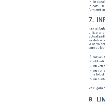
In cazul
In cazul in
furnizori sa
7. IN
Site-ul
Seifu
utilizator 
actualizaril
va dati aco
vi se va ce
care au loc
sunteti 
utilizati
nu veti 
nu veti 
a folosi
nu sunte
Va rugam sa
8. LI