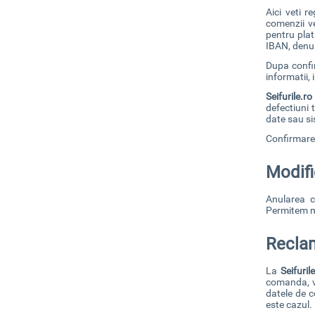
Aici veti r
comenzii ve
pentru plat
IBAN, denu
Dupa confir
informatii, 
Seifurile.ro
defectiuni 
date sau si
Confirmarea
Modifi
Anularea c
Permitem mo
Reclam
La
Seifuril
comanda, v
datele de c
este cazul.