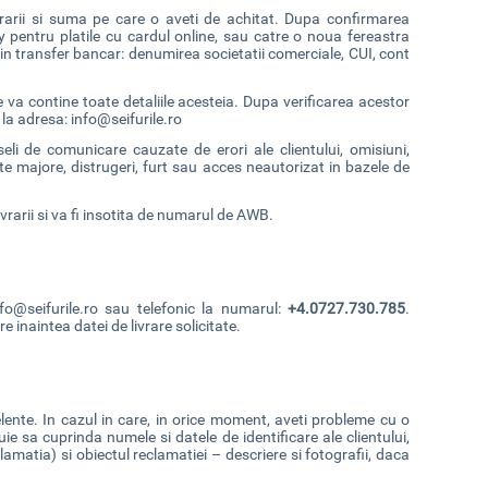
livrarii si suma pe care o aveti de achitat. Dupa confirmarea
y pentru platile cu cardul online, sau catre o noua fereastra
prin transfer bancar: denumirea societatii comerciale, CUI, cont
va contine toate detaliile acesteia. Dupa verificarea acestor
i la adresa:
info@seifurile.ro
eli de comunicare cauzate de erori ale clientului, omisiuni,
rte majore, distrugeri, furt sau acces neautorizat in bazele de
ivrarii si va fi insotita de numarul de AWB.
fo@seifurile.ro
sau telefonic la numarul:
+4.0727.730.785
.
inaintea datei de livrare solicitate.
elente. In cazul in care, in orice moment, aveti probleme cu o
ie sa cuprinda numele si datele de identificare ale clientului,
amatia) si obiectul reclamatiei – descriere si fotografii, daca