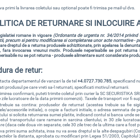
a primi la livrarea coletului sau optional poate fi trimisa pe mail-ul dvs.
LITICA DE RETURNARE SI INLOCUIRE
egislatiei
romane in
vigoare
(Ordonanta
de urgenta nr. 34/2014 privind 
tii, precum si pentru modificarea si completarea unor acte normative - pu
are dreptul de a returna produsele achizitionate, prin apelarea la denun
a, fara invocarea vreunui motiv. Produsele neperisabile se pot returna 
erisabile nu se pot returna - produsele alimentare sunt considerate produ
ura de retur:
ntacta departamentul de vanzari la de tel
+4.0727.730.785
, specificand 
ati produsul pe care vreti sa-l returnati, specificati motivul returnarii.
imirea confirmarii, puteti trimite coletul prin curier la SC SECURISTIKA
 zile lucratoare de la data primirii comenzii). Taxele de transport vor fi sup
 trebuie sa contina: produselor de returnat (acestea trebuie sa fie sigi
le/accesoriile initiale), o copie a facturii initiale, o adresa semnata d
ului si solicita returnarea sumei platite, indicand contul si banca unde se
stul transportului care ramane in sarcina clientului, in 30 zile lucratoar
e (daca cele doua vin separate, cele 30 zile trec de la ultima care a fost p
 va primi suma achitata, insa nu va avea dreptul si la alte despagubiri 
actelor la distanta, aprobata cu modificari prin Legea 51/2003, Capitolul 2,