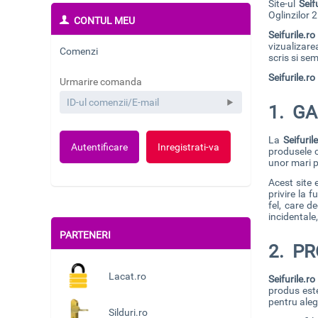
Site-ul
Seif
Oglinzilor 
CONTUL MEU
Seifurile.r
vizualizare
Comenzi
scris si se
Seifurile.ro
Urmarire comanda
1. GA
La
Seifuril
Autentificare
Inregistrati-va
produsele c
unor mari p
Acest site 
privire la 
fel, care d
incidentale
PARTENERI
2. PR
Lacat.ro
Seifurile.r
produs este
pentru aleg
Silduri.ro