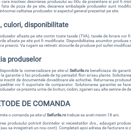
e care insotesc descrierea produsului au titlu de prezentare si pot fi m
it fata de poza de pe site, deoarece ambalajale produselor sunt modifi
ntocmai calitatea produselor si aspectul general prezentat pe site.
, culori, disponibilitate
roduselor afisate pe site contin toate taxele (TVA), taxele de livrare vor
rile afisate pe site pot fi modificate. Disponibilitatea anumitor produse s
a preaviz. Va rugam sa retineti: stocurile de produse pot suferi modificari i
ia produselor
isponibile la comercializare pe site-ul
Seifurile.ro
beneficiaza de garant
 la garantie o fac produsele de tip perisabil: flori si/sau plante. Solicita
 si insotit de documentele doveditoare ale achizitiei. Returnarea produsulu
xpeditiei vor fi suportate de cumparator. Solutionarea garantiei se face
oduselor ce prezinta urme de lovituri, ciobiri, zgarieri sau alte semne de de
ETODE DE COMANDA
imite o comanda pe site-ul
Seifurile.ro
trebuie sa aveti minim 18 ani.
ea produsului potrivit dorintelor si necesitatilor dvs., adaugati produsu
(sau sa inregistrati un nou cont). Completati apoi adresa de facturare si c