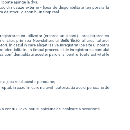
tul poate ajunge la dvs.
stoc din cauze externe - lipsa de disponibilitate temporara la
a de stocul disponibil in timp real.
inregistrarea ca utilizator (crearea unui cont). Inregistrarea ca
omenzilor, primirea Newsletterului
Seifurile.ro
, aflarea tuturor
tori. In cazul in care alegeti sa va inregistrati pe site-ul nostru
onfidentialitate. In timpul procesului de inregistrare a contului
 confidentialitatii acestei parolei si pentru toate activitatile
de a juca rolul acestei persoane;
reptul, in cazul in care nu aveti autorizatia acelei persoane de
a a contului dvs. sau suspiciune de incalcare a securitatii.