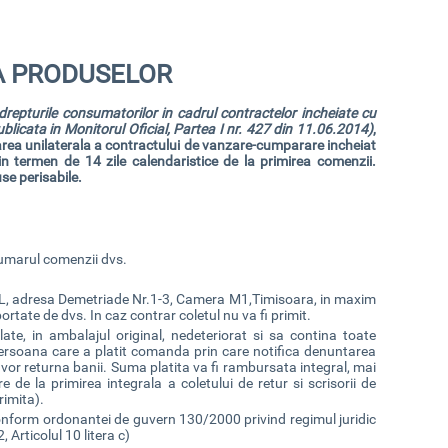
 A PRODUSELOR
drepturile consumatorilor in cadrul contractelor incheiate cu
blicata in Monitorul Oficial, Partea I nr. 427 din 11.06.2014)
,
tarea unilaterala a contractului de vanzare-cumparare incheiat
in termen de 14 zile calendaristice de la primirea comenzii.
se perisabile.
numarul comenzii dvs.
 SRL, adresa Demetriade Nr.1-3, Camera M1,Timisoara, in maxim
ortate de dvs. In caz contrar coletul nu va fi primit.
late, in ambalajul original, nedeteriorat si sa contina toate
e persoana care a platit comanda prin care notifica denuntarea
 vor returna banii. Suma platita va fi rambursata integral, mai
e de la primirea integrala a coletului de retur si scrisorii de
rimita).
(Conform ordonantei de guvern 130/2000 privind regimul juridic
 Articolul 10 litera c)