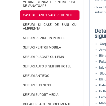
VITRINE BLINDATE PENTRU PUSTI
DE VANATOARE
Casa bl
industri
CASE DE BANI SI VALORI TIP SEIF
SEIFURI SI CASE DE BANI CU
AMPRENTA
Deta
sigu
SEIFURI DE ZIDIT IN PERETE
Corp
SEIFURI PENTRU MOBILA
Arma
Blin
SEIFURI PLACATE CU LEMN
Faltu
SEIFURI AUTO SI SEIFURI HOTEL
Iala
Blo
SEIFURI ANTIFOC
Blin
SEIFURI BUSINESS
Bala
Bolt
SEIFURI SUPORT MEDIA
Fero
Mane
DULAPURI ACTE SI DOCUMENTE