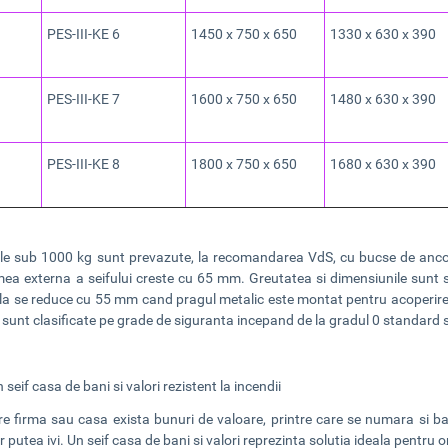
PES-III-KE 6
1450 x 750 x 650
1330 x 630 x 390
PES-III-KE 7
1600 x 750 x 650
1480 x 630 x 390
PES-III-KE 8
1800 x 750 x 650
1680 x 630 x 390
rile sub 1000 kg sunt prevazute, la recomandarea VdS, cu bucse de ancora
ea externa a seifului creste cu 65 mm. Greutatea si dimensiunile sunt su
bila se reduce cu 55 mm cand pragul metalic este montat pentru acoper
le sunt clasificate pe grade de siguranta incepand de la gradul 0 standard
 seif casa de bani si valori rezistent la incendii
are firma sau casa exista bunuri de valoare, printre care se numara si ban
r putea ivi. Un seif casa de bani si valori reprezinta solutia ideala pentru 