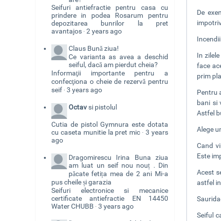
Seifuri antiefractie pentru casa cu
De exem
prindere in podea Rosarum pentru
impotriv
depozitarea bunrilor la pret
avantajos
2 years ago
·
Incendii
Claus
Bună ziua!
In zilel
Ce varianta as avea a deschid
seiful, dacă am pierdut cheia?
face ace
Informaţii importante pentru a
prim pla
confecţiona o cheie de rezervă pentru
seif
3 years ago
·
Pentru 
bani si
Octav
si pistolul
Astfel b
Cutia de pistol Gymnura este dotata
Alege un
cu caseta munitie la pret mic
3 years
·
ago
Cand vi
Este imp
Dragomirescu Irina
Buna ziua
am luat un seif nou nouț . Din
Acest se
păcate fetița mea de 2 ani Mi-a
pus cheile și garazia
astfel i
Seifuri electronice si mecanice
certificate antiefractie EN 14450
Sauridae
Water CHUBB
3 years ago
·
Seiful c