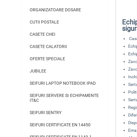
ORGANIZATOARE DOSARE
Echi
CUTII POSTALE
sigu
CASETE CHEI
Case
Echi
CASETE CALATORII
Echi
OFERTE SPECIALE
Zavo
Zavo
JUBILEE
Inch
SEIFURI LAPTOP NOTEBOOK IPAD
Sert
Poli
SEIFURI SERVERE SI ECHIPAMENTE
Sert
IT&C
Regi
SEIFURI SENTRY
Dife
Disp
SEIFURI CERTIFICATE EN 14450
Emai
SEIFURI CERTIFICATE EN 1143-1