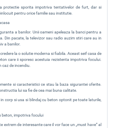
protectie sporita impotriva tentativelor de furt, dar si
inlocuit pentru orice familie sau institutie.
 acasa
 siguranta a banilor. Unii oameni apeleaza la banci pentru a
a. Din pacate, la televizor sau radio auzim stiri care au in
iv a banilor.
edere la o solutie moderna si fiabila. Aceast seif casa de
ton care ii sporesc acestuia rezistenta impotriva focului.
in caz de incendiu.
mente si caracteristici ce stau la baza sigurantei oferite.
onstructia lui sa fie de cea mai buna calitate.
n corp si usa si blindaj cu beton optonit pe toate laturile,
u beton, impotriva focului
te extrem de interesante care il vor face un „must have” al