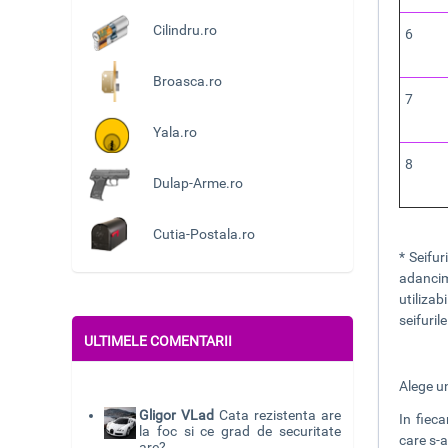
Cilindru.ro
6
Broasca.ro
7
Yala.ro
8
Dulap-Arme.ro
Cutia-Postala.ro
* Seifu
adancim
utiliza
seifuri
ULTIMELE COMENTARII
Alege un
Gligor VLad
Cata rezistenta are
In fiec
la foc si ce grad de securitate
care s-a
are?