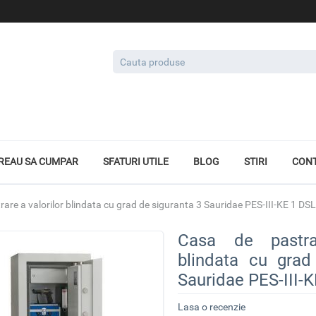
REAU SA CUMPAR
SFATURI UTILE
BLOG
STIRI
CON
are a valorilor blindata cu grad de siguranta 3 Sauridae PES-III-KE 1 DSL
Casa de pastra
blindata cu grad
Sauridae PES-III-
Lasa o recenzie