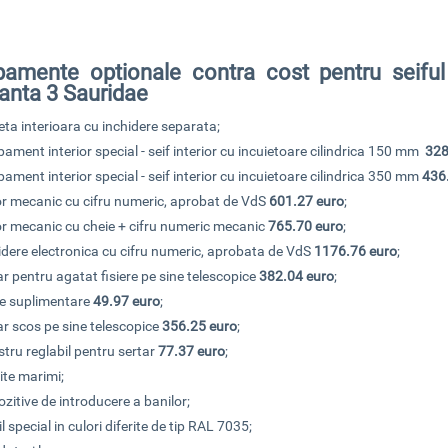
pamente optionale contra cost pentru seiful
ranta 3 Sauridae
ta interioara cu inchidere separata;
pament interior special - seif interior cu incuietoare cilindrica 150 mm
328
pament interior special - seif interior cu incuietoare cilindrica 350 mm
436
r mecanic cu cifru numeric, aprobat de VdS
601.27 euro
;
r mecanic cu cheie + cifru numeric mecanic
765.70 euro
;
idere electronica cu cifru numeric, aprobata de VdS
1176.76 euro
;
ar pentru agatat fisiere pe sine telescopice
382.04 euro
;
te suplimentare
49.97 euro
;
ar scos pe sine telescopice
356.25 euro
;
stru reglabil pentru sertar
77.37 euro
;
rite marimi;
ozitive de introducere a banilor;
l special in culori diferite de tip RAL 7035;