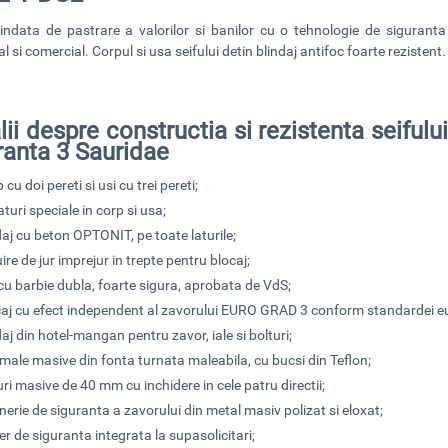
indata de pastrare a valorilor
si banilor cu o tehnologie de siguranta 
al si comercial. Corpul si usa seifului detin
blindaj antifoc foarte rezistent
.
lii despre constructia si rezistenta seifulu
ranta 3 Sauridae
 cu doi pereti si usi cu trei pereti;
turi speciale in corp si usa;
daj cu beton
OPTONIT, pe toate laturile;
ire de jur imprejur in trepte pentru blocaj;
 cu barbie dubla, foarte sigura, aprobata de VdS;
caj cu efect independent al zavorului EURO GRAD 3 conform standardei e
daj din hotel-mangan pentru zavor, iale si bolturi;
male masive din fonta turnata maleabila, cu bucsi din Teflon;
uri masive de 40 mm cu inchidere in cele patru directii;
nerie de siguranta a zavorului din metal masiv polizat si eloxat;
r de siguranta integrata la supasolicitari;