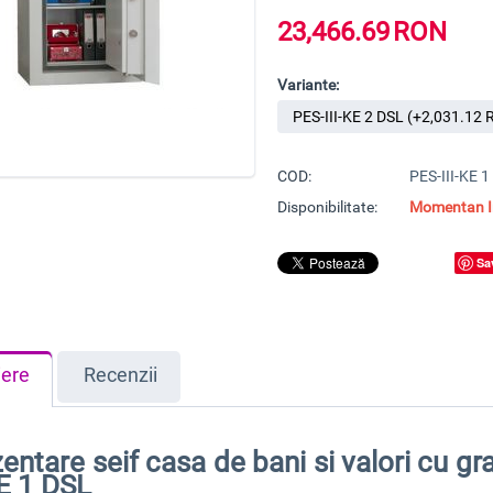
23,466.69
RON
Variante:
COD:
PES-III-KE 
Disponibilitate:
Momentan In
Sa
iere
Recenzii
entare seif casa de bani si valori cu g
KE 1 DSL