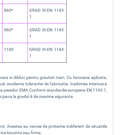
860*
GRAD III-EN 1143-
1
960*
GRAD III-EN 1143-
1
1100
GRAD III-EN 1143-
1
re si dibluri pentru greutati mari. Cu feroneria aplicata,
b incidenta tolerantei de fabricatie. Inaltimea interioara
irea pieselor EMA.Conform standardei europene EN 1143-1,
 si pana la gradul 4 de maxima siguranta.
ii. Acestea au nevoie de protectie indiferent de situatiile
orice locuinta sau firma.