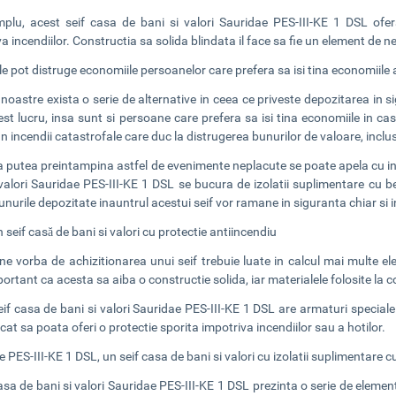
plu, acest seif casa de bani si valori Sauridae PES-III-KE 1 DSL ofera 
a incendiilor. Constructia sa solida blindata il face sa fie un element de ne
le pot distruge economiile persoanelor care prefera sa isi tina economiile
e noastre exista o serie de alternative in ceea ce priveste depozitarea in
st lucru, insa sunt si persoane care prefera sa isi tina economiile in cas
n incendii catastrofale care duc la distrugerea bunurilor de valoare, inclus
a putea preintampina astfel de evenimente neplacute se poate apela cu incr
 valori Sauridae PES-III-KE 1 DSL se bucura de izolatii suplimentare cu be
unurile depozitate inauntrul acestui seif vor ramane in siguranta chiar si 
 seif casă de bani si valori cu protectie antiincendiu
ne vorba de achizitionarea unui seif trebuie luate in calcul mai multe ele
ortant ca acesta sa aiba o constructie solida, iar materialele folosite la c
if casa de bani si valori Sauridae PES-III-KE 1 DSL are armaturi speciale i
ncat sa poata oferi o protectie sporita impotriva incendiilor sau a hotilor.
 PES-III-KE 1 DSL, un seif casa de bani si valori cu izolatii suplimentare c
asa de bani si valori Sauridae PES-III-KE 1 DSL prezinta o serie de elemen