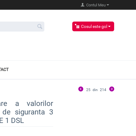
Contul Meu
Cosul este gol
TACT
25
din
214
re a valorilor
 de siguranta 3
KE 1 DSL