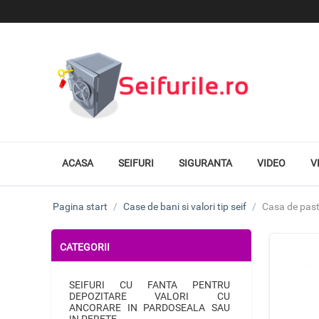
ACASA
SEIFURI
SIGURANTA
VIDEO
V
Pagina start
/
Case de bani si valori tip seif
/
Casa de pastr
CATEGORII
SEIFURI CU FANTA PENTRU
DEPOZITARE VALORI CU
ANCORARE IN PARDOSEALA SAU
IN PERETE