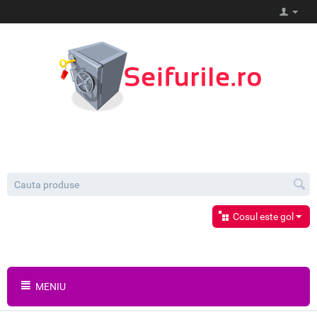
Cosul este gol
MENIU