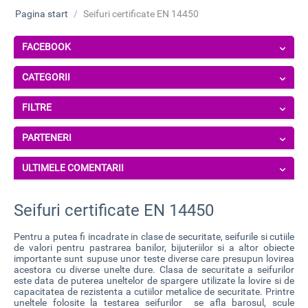
Pagina start
/
Seifuri certificate EN 14450
FACEBOOK
CATEGORII
FILTRE
PARTENERI
ULTIMELE COMENTARII
Seifuri certificate EN 14450
Pentru a putea fi incadrate in clase de securitate,
seifurile si cutiile
de valori
pentru pastrarea banilor, bijuteriilor si a altor obiecte
importante sunt supuse unor teste diverse care presupun lovirea
acestora cu diverse unelte dure. Clasa de securitate a seifurilor
este data de puterea uneltelor de spargere utilizate la lovire si de
capacitatea de rezistenta a cutiilor metalice de securitate. Printre
uneltele folosite la testarea seifurilor se afla barosul, scule