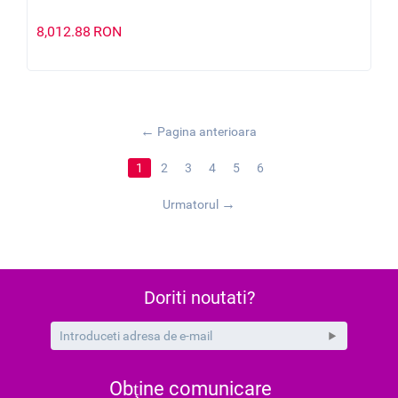
8,012.88
RON
Pagina anterioara
1
2
3
4
5
6
Urmatorul
Doriti noutati?
Obţine comunicare