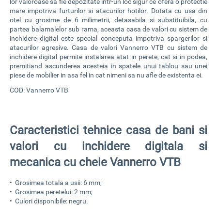
lor valoroase sa fie depozitate intr-un loc sigur ce ofera o protectie
mare impotriva furturilor si atacurilor hotilor. Dotata cu usa din
otel cu grosime de 6 milimetrii, detasabila si substituibila, cu
partea balamalelor sub rama, aceasta
casa de valori cu sistem de
inchidere digital
este special conceputa impotriva spargerilor si
atacurilor agresive.
Casa de valori Vannerro VTB cu sistem de
inchidere digital
permite instalarea atat in perete, cat si in podea,
premitiand ascunderea acesteia in spatele unui tablou sau unei
piese de mobilier in asa fel in cat nimeni sa nu afle de existenta ei.
COD: Vannerro VTB
Caracteristici tehnice casa de bani si
valori cu inchidere digitala si
mecanica cu cheie Vannerro VTB
• Grosimea totala a usii: 6 mm;
• Grosimea peretelui: 2 mm;
• Culori disponibile: negru.