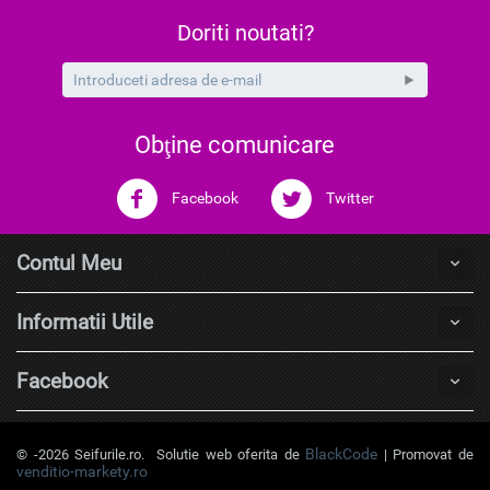
Doriti noutati?
Obţine comunicare
Facebook
Twitter
Contul Meu
Informatii Utile
Facebook
BlackCode
© -2026 Seifurile.ro. Solutie web oferita de
| Promovat de
venditio-markety.ro