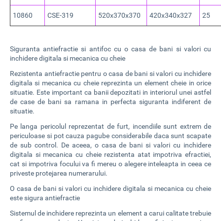
10860
CSE-319
520x370x370
420x340x327
25
Siguranta antiefractie si antifoc cu o casa de bani si valori cu
inchidere digitala si mecanica cu cheie
Rezistenta antiefractie pentru o casa de bani si valori cu inchidere
digitala si mecanica cu cheie reprezinta un element cheie in orice
situatie. Este important ca banii depozitati in interiorul unei astfel
de case de bani sa ramana in perfecta siguranta indiferent de
situatie.
Pe langa pericolul reprezentat de furt, incendiile sunt extrem de
periculoase si pot cauza pagube considerabile daca sunt scapate
de sub control. De aceea, o casa de bani si valori cu inchidere
digitala si mecanica cu cheie rezistenta atat impotriva efractiei,
cat si impotriva focului va fi mereu o alegere inteleapta in ceea ce
priveste protejarea numerarului.
O casa de bani si valori cu inchidere digitala si mecanica cu cheie
este sigura antiefractie
Sistemul de inchidere reprezinta un element a carui calitate trebuie