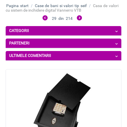
Pagina start
/
Case de bani si valori tip seif
/
Casa de valori
cu sistem de inchidere digital Vannerro VTB
29
din
214
CATEGORII
PARTENERI
ULTIMELE COMENTARII