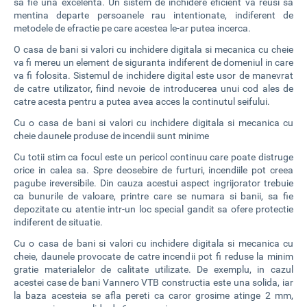
sa fie una excelenta. Un sistem de inchidere eficient va reusi sa
mentina departe persoanele rau intentionate, indiferent de
metodele de efractie pe care acestea le-ar putea incerca.
O casa de bani si valori cu inchidere digitala si mecanica cu cheie
va fi mereu un element de siguranta indiferent de domeniul in care
va fi folosita. Sistemul de inchidere digital este usor de manevrat
de catre utilizator, fiind nevoie de introducerea unui cod ales de
catre acesta pentru a putea avea acces la continutul seifului.
Cu o casa de bani si valori cu inchidere digitala si mecanica cu
cheie daunele produse de incendii sunt minime
Cu totii stim ca focul este un pericol continuu care poate distruge
orice in calea sa. Spre deosebire de furturi, incendiile pot creea
pagube ireversibile. Din cauza acestui aspect ingrijorator trebuie
ca bunurile de valoare, printre care se numara si banii, sa fie
depozitate cu atentie intr-un loc special gandit sa ofere protectie
indiferent de situatie.
Cu o casa de bani si valori cu inchidere digitala si mecanica cu
cheie, daunele provocate de catre incendii pot fi reduse la minim
gratie materialelor de calitate utilizate. De exemplu, in cazul
acestei case de bani Vannero VTB constructia este una solida, iar
la baza acesteia se afla pereti ca caror grosime atinge 2 mm,