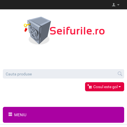
Cosul este gol
MENIU