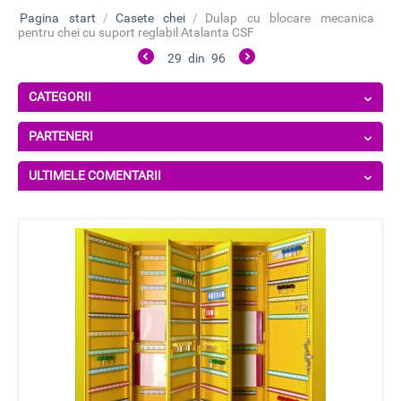
Pagina start
/
Casete chei
/
Dulap cu blocare mecanica
pentru chei cu suport reglabil Atalanta CSF
29
din
96
CATEGORII
PARTENERI
ULTIMELE COMENTARII