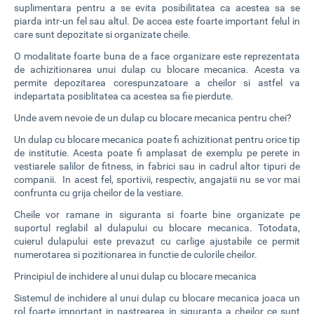
suplimentara pentru a se evita posibilitatea ca acestea sa se
piarda intr-un fel sau altul. De accea este foarte important felul in
care sunt depozitate si organizate cheile.
O modalitate foarte buna de a face organizare este reprezentata
de achizitionarea unui dulap cu blocare mecanica. Acesta va
permite depozitarea corespunzatoare a cheilor si astfel va
indepartata posiblitatea ca acestea sa fie pierdute.
Unde avem nevoie de un dulap cu blocare mecanica pentru chei?
Un dulap cu blocare mecanica poate fi achizitionat pentru orice tip
de institutie. Acesta poate fi amplasat de exemplu pe perete in
vestiarele salilor de fitness, in fabrici sau in cadrul altor tipuri de
companii. In acest fel, sportivii, respectiv, angajatii nu se vor mai
confrunta cu grija cheilor de la vestiare.
Cheile vor ramane in siguranta si foarte bine organizate pe
suportul reglabil al dulapului cu blocare mecanica. Totodata,
cuierul dulapului este prevazut cu carlige ajustabile ce permit
numerotarea si pozitionarea in functie de culorile cheilor.
Principiul de inchidere al unui dulap cu blocare mecanica
Sistemul de inchidere al unui dulap cu blocare mecanica joaca un
rol foarte important in pastrearea in siguranta a cheilor ce sunt