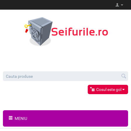
Cosul este gol
MENIU