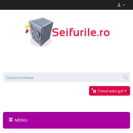
Cosul este gol
MENIU