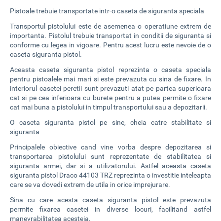
Pistoale trebuie transportate intr-o caseta de siguranta speciala
Transportul pistolului este de asemenea o operatiune extrem de
importanta. Pistolul trebuie transportat in conditii de siguranta si
conforme cu legea in vigoare. Pentru acest lucru este nevoie de o
caseta siguranta pistol.
Aceasta caseta siguranta pistol reprezinta o caseta speciala
pentru pistoalele mai mari si este prevazuta cu sina de fixare. In
interiorul casetei peretii sunt prevazuti atat pe partea superioara
cat si pe cea inferioara cu burete pentru a putea permite o fixare
cat mai buna a pistolului in timpul transportului sau a depozitarii.
O caseta siguranta pistol pe sine, cheia catre stabilitate si
siguranta
Principalele obiective cand vine vorba despre depozitarea si
transportarea pistolului sunt reprezentate de stabilitatea si
siguranta armei, dar si a utilizatorului. Astfel aceasta caseta
siguranta pistol Draco 44103 TRZ reprezinta o investitie inteleapta
care se va dovedi extrem de utila in orice imprejurare.
Sina cu care acesta caseta siguranta pistol este prevazuta
permite fixarea casetei in diverse locuri, facilitand astfel
manevrabilitatea acesteia.