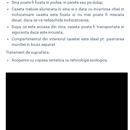
Sina poate fi fixata in podea, in perete sau pe dulap;
Caseta trebuie alunecata in sina si o data cu invartirea cheii in
inchizatoare caseta este fixata si nu mai poate fi miscata
decat, daca se va redeschide inchizatoarea;
Dupa ce este scoasa din sina, caseta poate fi transportata in
siguranta daca este incuiata;
Compartimentul din interiorul casetei este ideal pt. pastrarea
munitiei in locas separat.
Tratament de suprafata:
Acoperire cu vopsea sintetica cu tehnologie ecologica.