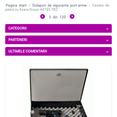
Pagina start
/
Dulapuri de siguranta port-arme
/
Caseta de
pistol cu fixare Draco 44103 TRZ
3
din
120
CATEGORII
PARTENERI
ULTIMELE COMENTARII