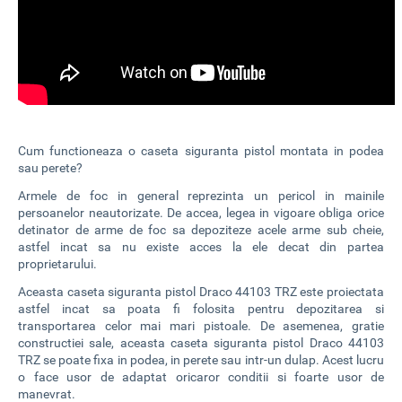
Cum functioneaza o caseta siguranta pistol montata in podea
sau perete?
Armele de foc in general reprezinta un pericol in mainile
persoanelor neautorizate. De accea, legea in vigoare obliga orice
detinator de arme de foc sa depoziteze acele arme sub cheie,
astfel incat sa nu existe acces la ele decat din partea
proprietarului.
Aceasta caseta siguranta pistol Draco 44103 TRZ este proiectata
astfel incat sa poata fi folosita pentru depozitarea si
transportarea celor mai mari pistoale. De asemenea, gratie
constructiei sale, aceasta caseta siguranta pistol Draco 44103
TRZ se poate fixa in podea, in perete sau intr-un dulap. Acest lucru
o face usor de adaptat oricaror conditii si foarte usor de
manevrat.