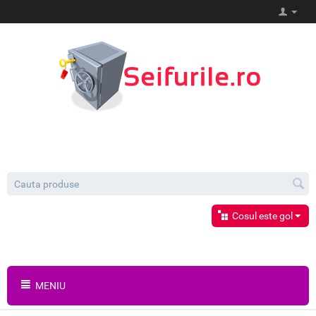
Cosul este gol
MENIU