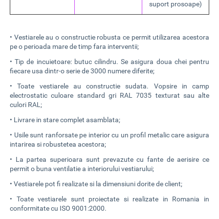
suport prosoape)
• Vestiarele au o constructie robusta ce permit utilizarea acestora
pe o perioada mare de timp fara interventii;
•
Tip de incuietoare: butuc cilindru. Se asigura doua chei pentru
fiecare usa dintr-o serie de 3000 numere diferite;
•
Toate vestiarele au constructie sudata. Vopsire in camp
electrostatic culoare standard gri RAL 7035 texturat sau alte
culori RAL;
•
Livrare in stare complet asamblata;
•
Usile sunt ranforsate pe interior cu un profil metalic care asigura
intarirea si robustetea acestora;
•
La partea superioara sunt prevazute cu fante de aerisire ce
permit o buna ventilatie a interiorului vestiarului;
•
Vestiarele pot fi realizate si la dimensiuni dorite de client;
•
Toate vestiarele sunt proiectate si realizate in Romania in
conformitate cu ISO 9001:2000.