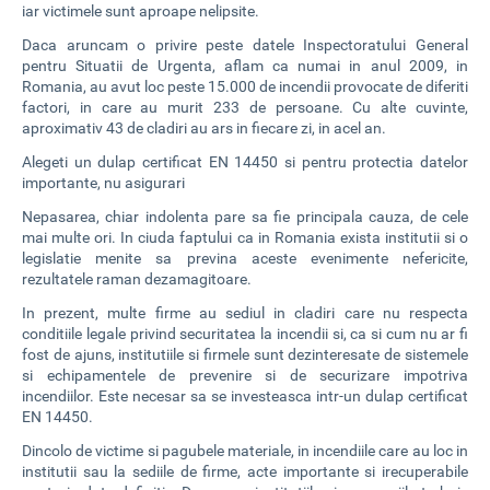
iar victimele sunt aproape nelipsite.
Daca aruncam o privire peste datele Inspectoratului General
pentru Situatii de Urgenta, aflam ca numai in anul 2009, in
Romania, au avut loc peste 15.000 de incendii provocate de diferiti
factori, in care au murit 233 de persoane. Cu alte cuvinte,
aproximativ 43 de cladiri au ars in fiecare zi, in acel an.
Alegeti un dulap certificat EN 14450 si pentru protectia datelor
importante, nu asigurari
Nepasarea, chiar indolenta pare sa fie principala cauza, de cele
mai multe ori. In ciuda faptului ca in Romania exista institutii si o
legislatie menite sa previna aceste evenimente nefericite,
rezultatele raman dezamagitoare.
In prezent, multe firme au sediul in cladiri care nu respecta
conditiile legale privind securitatea la incendii si, ca si cum nu ar fi
fost de ajuns, institutiile si firmele sunt dezinteresate de sistemele
si echipamentele de prevenire si de securizare impotriva
incendiilor. Este necesar sa se investeasca intr-un dulap certificat
EN 14450.
Dincolo de victime si pagubele materiale, in incendiile care au loc in
institutii sau la sediile de firme, acte importante si irecuperabile