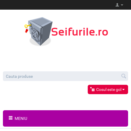
Cosul este gol
MENIU