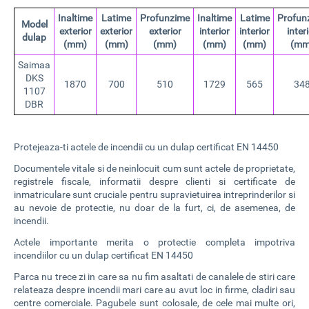
Inaltime
Latime
Profunzime
Inaltime
Latime
Profun
Model
exterior
exterior
exterior
interior
interior
inter
dulap
(mm)
(mm)
(mm)
(mm)
(mm)
(mm
Saimaa
DKS
1870
700
510
1729
565
34
1107
DBR
Protejeaza-ti actele de incendii cu un dulap certificat EN 14450
Documentele vitale si de neinlocuit cum sunt actele de proprietate,
registrele fiscale, informatii despre clienti si certificate de
inmatriculare sunt cruciale pentru supravietuirea intreprinderilor si
au nevoie de protectie, nu doar de la furt, ci, de asemenea, de
incendii.
Actele importante merita o protectie completa impotriva
incendiilor cu un dulap certificat EN 14450
Parca nu trece zi in care sa nu fim asaltati de canalele de stiri care
relateaza despre incendii mari care au avut loc in firme, cladiri sau
centre comerciale. Pagubele sunt colosale, de cele mai multe ori,