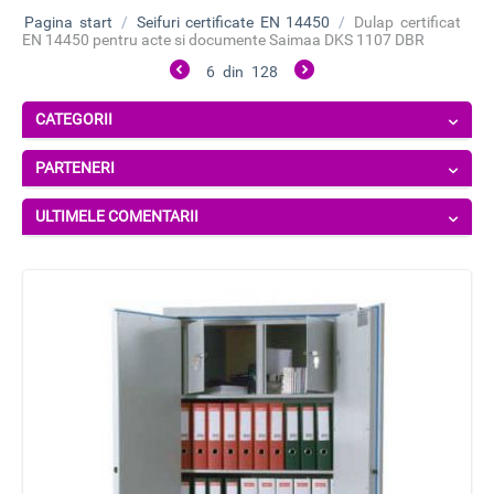
Pagina start
/
Seifuri certificate EN 14450
/
Dulap certificat
EN 14450 pentru acte si documente Saimaa DKS 1107 DBR
6
din
128
CATEGORII
PARTENERI
ULTIMELE COMENTARII