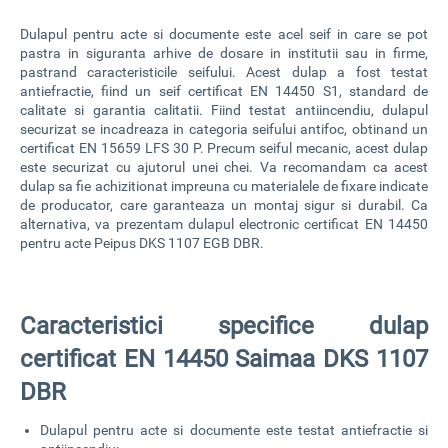
Dulapul pentru acte si documente
este acel seif in care se pot
pastra in siguranta arhive de dosare in institutii sau in firme,
pastrand caracteristicile seifului. Acest dulap a fost testat
antiefractie, fiind un seif certificat EN 14450 S1, standard de
calitate si garantia calitatii. Fiind testat antiincendiu, dulapul
securizat se incadreaza in categoria seifului antifoc, obtinand un
certificat EN 15659 LFS 30 P. Precum seiful mecanic, acest dulap
este securizat cu ajutorul unei chei. Va recomandam ca acest
dulap sa fie achizitionat impreuna cu materialele de fixare indicate
de producator, care garanteaza un montaj sigur si durabil. Ca
alternativa, va prezentam
dulapul electronic certificat EN 14450
pentru acte Peipus DKS 1107 EGB DBR
.
Caracteristici specifice dulap
certificat EN 14450 Saimaa DKS 1107
DBR
Dulapul pentru acte si documente este testat antiefractie si