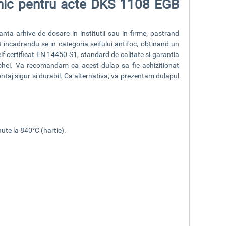
onic pentru acte DKS 1108 EGB
anta arhive de dosare in institutii sau in firme, pastrand
at incadrandu-se in categoria seifului antifoc, obtinand un
if certificat EN 14450 S1, standard de calitate si garantia
 chei. Va recomandam ca acest dulap sa fie achizitionat
taj sigur si durabil. Ca alternativa, va prezentam
dulapul
ute la 840°C (hartie).
.