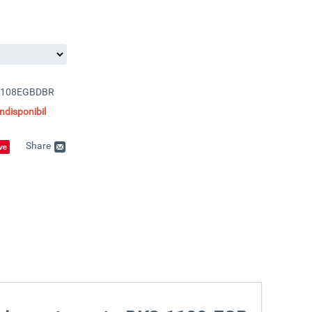
1108EGBDBR
disponibil
Share
ve