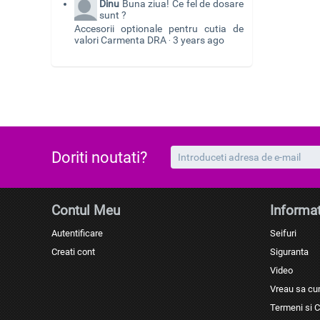
Dinu
Buna ziua! Ce fel de dosare
sunt ?
Accesorii optionale pentru cutia de
valori Carmenta DRA
3 years ago
·
Doriti noutati?
Contul Meu
Informat
Autentificare
Seifuri
Creati cont
Siguranta
Video
Vreau sa c
Termeni si C