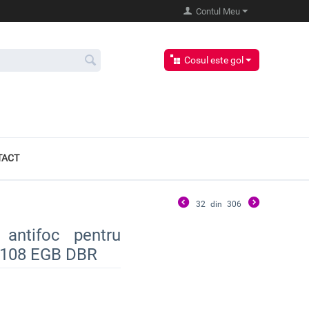
Contul Meu
Cosul este gol
TACT
32
din
306
 antifoc pentru
1108 EGB DBR