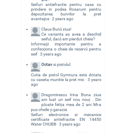
Seifuri antiefractie pentru casa cu
prindere in podea Rosarum pentru
depozitarea bunrilor la pret
avantajos
2 years ago
·
Claus
Bună ziua!
Ce varianta as avea a deschid
seiful, dacă am pierdut cheia?
Informaţii importante pentru a
confecţiona o cheie de rezervă pentru
seif
3 years ago
·
Octav
si pistolul
Cutia de pistol Gymnura este dotata
cu caseta munitie la pret mic
3 years
·
ago
Dragomirescu Irina
Buna ziua
am luat un seif nou nouț . Din
păcate fetița mea de 2 ani Mi-a
pus cheile și garazia
Seifuri electronice si mecanice
certificate antiefractie EN 14450
Water CHUBB
3 years ago
·