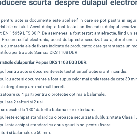
roducere scurta despre dulapul electr
R
 pentru acte si documente
este acel seif in care se pot pastra in sigur
isticile seifului. Acest dulap a fost testat antiincendiu, dulapul securiz
at EN 15659 LFS 30 P. De asemenea, a fost testat antiefractie, fiind un se
ii. Precum
seiful electronic
, acest dulap este securizat cu ajutorul unei
a cu materialele de fixare indicate de producator, care garanteaza un mon
antifoc pentru acte Saimaa DKS 1108 DBR
.
risticile dulapurilor Peipus DKS 1108 EGB DBR:
pul pentru acte si documente este testat antiefractie si antiincendiu.
pul cu acte si documente a fost supus celor mai grele teste de cate 30 min
si intregul corp are mai multi pereti.
izatoare cu 4 parti pentru o protectie optima a balamalei.
ul are 2 rafturi si 2 usi
e se deschid la 180° datorita balamalelor exterioare.
pul este echipat standard cu o broasca securizata dublu zimtata Clasa 1
pul este echipat standard cu doua gauri in sol pentru fixare.
ituri si balamale de 60 mm.