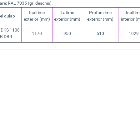
are: RAL 7035 (gri deschis).
Inaltime
Latime
Profunzime
Inaltim
el dulap
exterior (mm)
exterior (mm)
exterior (mm)
interior 
 DKS 1108
1170
950
510
1029
B DBR