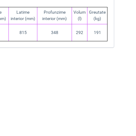
e
Latime
Profunzime
Volum
Greutate
(mm)
interior (mm)
interior (mm)
(l)
(kg)
815
348
292
191