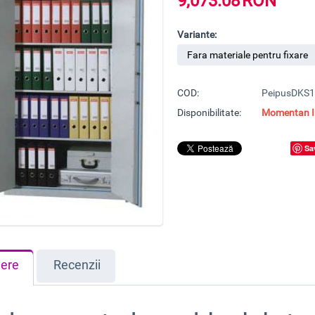
9,073.08
RON
Variante:
COD:
PeipusDKS
Disponibilitate:
Momentan In
Sa
iere
Recenzii