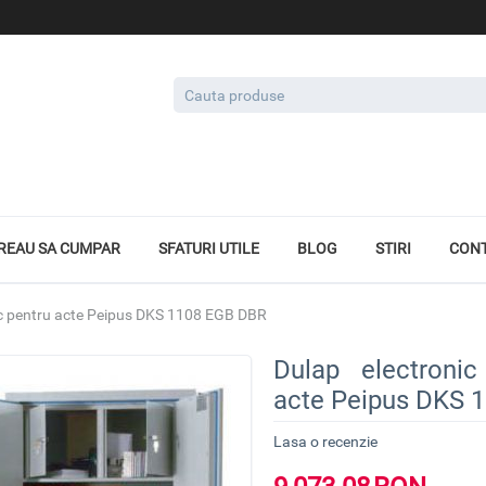
REAU SA CUMPAR
SFATURI UTILE
BLOG
STIRI
CON
oc pentru acte Peipus DKS 1108 EGB DBR
Dulap electronic
acte Peipus DKS 
Lasa o recenzie