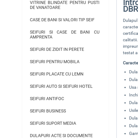
Int
VITRINE BLINDATE PENTRU PUSTI
DB
DE VANATOARE
CASE DE BANI SI VALORI TIP SEIF
Dulapul
caracter
SEIFURI SI CASE DE BANI CU
certific
AMPRENTA
calitat
impreun
SEIFURI DE ZIDIT IN PERETE
testat 
SEIFURI PENTRU MOBILA
Caracte
Dula
SEIFURI PLACATE CU LEMN
Dula
SEIFURI AUTO SI SEIFURI HOTEL
Usa 
Inch
SEIFURI ANTIFOC
Dulap
Usil
SEIFURI BUSINESS
Dula
SEIFURI SUPORT MEDIA
Dula
Garn
DULAPURI ACTE SI DOCUMENTE