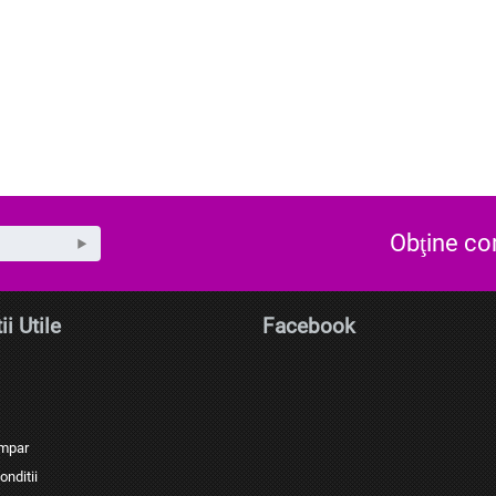
Obţine c
ii Utile
Facebook
umpar
onditii