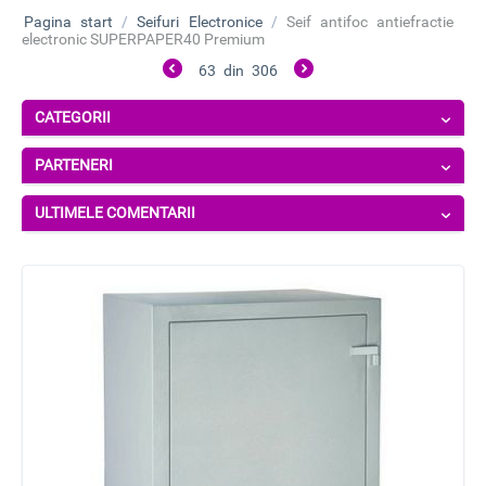
Pagina start
/
Seifuri Electronice
/
Seif antifoc antiefractie
electronic SUPERPAPER40 Premium
63
din
306
CATEGORII
PARTENERI
ULTIMELE COMENTARII