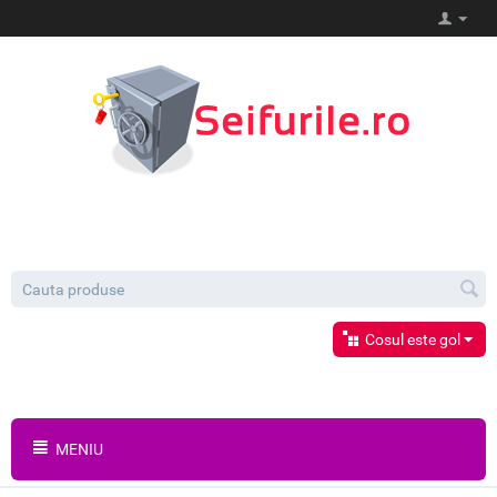
Cosul este gol
MENIU