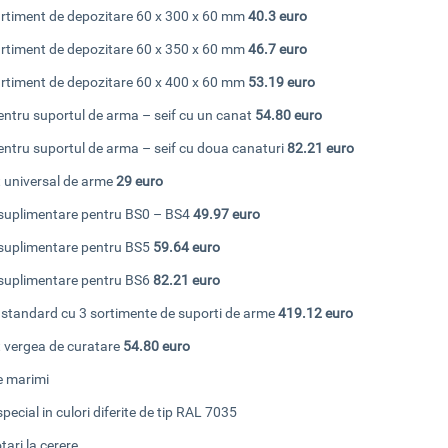
timent de depozitare 60 x 300 x 60 mm
40.3 euro
timent de depozitare 60 x 350 x 60 mm
46.7 euro
timent de depozitare 60 x 400 x 60 mm
53.19 euro
pentru suportul de arma – seif cu un canat
54.80 euro
pentru suportul de arma – seif cu doua canaturi
82.21 euro
t universal de arme
29 euro
e suplimentare pentru BS0 – BS4
49.97 euro
e suplimentare pentru BS5
59.64 euro
e suplimentare pentru BS6
82.21 euro
l standard cu 3 sortimente de suporti de arme
419.12 euro
t vergea de curatare
54.80 euro
te marimi
special in culori diferite de tip RAL 7035
otari la cerere