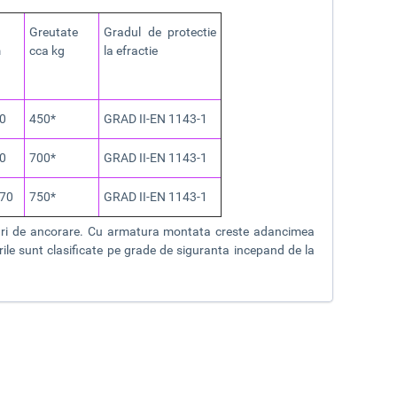
Greutate
Gradul de protectie
m
cca kg
la efractie
70
450*
GRAD II-EN 1143-1
70
700*
GRAD II-EN 1143-1
370
750*
GRAD II-EN 1143-1
luri de ancorare. Cu armatura montata creste adancimea
le sunt clasificate pe grade de siguranta incepand de la