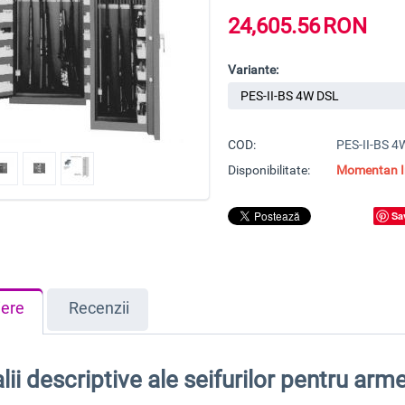
24,605.56
RON
Variante:
COD:
PES-II-BS 4
Disponibilitate:
Momentan In
Sa
iere
Recenzii
lii descriptive ale seifurilor pentru ar