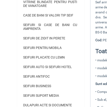
VITRINE BLINDATE PENTRU PUSTI
Seif arm
DE VANATOARE
arme de 
avand co
CASE DE BANI SI VALORI TIP SEIF
dvs. Se
universa
SEIFURI SI CASE DE BANI CU
arme. A
AMPRENTA
BS-0 B
SEIFURI DE ZIDIT IN PERETE
Cod:
PE
SEIFURI PENTRU MOBILA
Toat
SEIFURI PLACATE CU LEMN
•
model
SEIFURI AUTO SI SEIFURI HOTEL
•
model
•
model
SEIFURI ANTIFOC
Sunt ec
SEIFURI BUSINESS
•
Compar
SEIFURI SUPORT MEDIA
•
Sub el,
DULAPURI ACTE SI DOCUMENTE