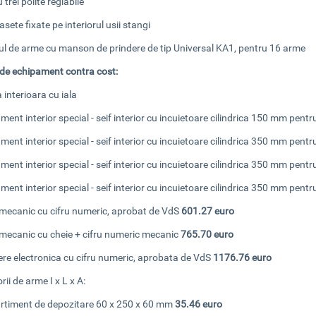
 trei polite reglabile
sete fixate pe interiorul usii stangi
ul de arme cu manson de prindere de tip Universal KA1, pentru 16 arme
 de echipament contra cost:
 interioara cu iala
ment interior special - seif interior cu incuietoare cilindrica 150 mm pe
ment interior special - seif interior cu incuietoare cilindrica 350 mm pe
ment interior special - seif interior cu incuietoare cilindrica 350 mm pen
ment interior special - seif interior cu incuietoare cilindrica 350 mm pen
 mecanic cu cifru numeric, aprobat de VdS
601.27 euro
 mecanic cu cheie + cifru numeric mecanic
765.70 euro
ere electronica
cu cifru numeric, aprobata de VdS
1176.76 euro
rii de arme I x L x A:
timent de depozitare 60 x 250 x 60 mm
35.46 euro