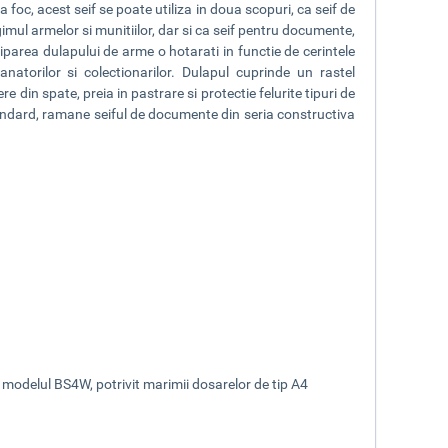
la foc
, acest seif se poate utiliza in doua scopuri, ca seif de
imul armelor si munitiilor, dar si ca
seif pentru documente,
parea dulapului de arme o hotarati in functie de cerintele
natorilor si colectionarilor. Dulapul cuprinde un rastel
 din spate, preia in pastrare si protectie felurite tipuri de
andard, ramane seiful de documente din seria constructiva
modelul BS4W, potrivit marimii dosarelor de tip A4