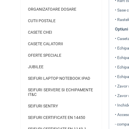
•
Raft cu
ORGANIZATOARE DOSARE
•
Sase ca
•
Rastel
CUTII POSTALE
Optiuni
CASETE CHEI
•
Caseta
CASETE CALATORII
• Echipa
OFERTE SPECIALE
• Echipa
JUBILEE
• Echipa
• Echipa
SEIFURI LAPTOP NOTEBOOK IPAD
• Zavor
SEIFURI SERVERE SI ECHIPAMENTE
IT&C
• Zavor
•
Inchid
SEIFURI SENTRY
• Acceso
SEIFURI CERTIFICATE EN 14450
-
compar
SEIFURI CERTIFICATE EN 1143-1