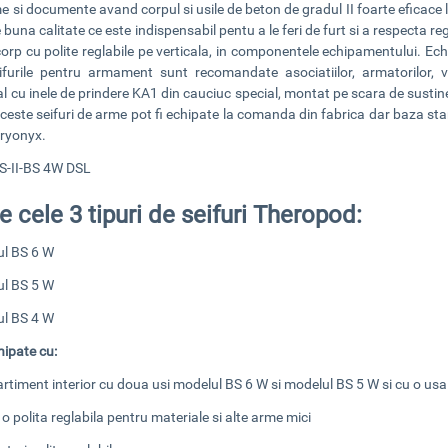
e si documente avand corpul si usile de beton de gradul II foarte eficace 
buna calitate ce este indispensabil pentu a le feri de furt si a respecta reg
rp cu polite reglabile pe verticala
, in componentele echipamentului. Echi
ifurile pentru armament sunt recomandate asociatiilor, armatorilor, va
l cu inele de prindere KA1 din cauciuc special, montat pe scara de sustinere
ceste seifuri de arme pot fi echipate la comanda din fabrica dar baza st
aryonyx.
S-II-BS 4W DSL
e cele 3 tipuri de seifuri Theropod:
ul BS 6 W
ul BS 5 W
ul BS 4 W
hipate cu:
timent interior cu doua usi modelul BS 6 W si modelul BS 5 W si cu o usa 
 o polita reglabila pentru materiale si alte arme mici