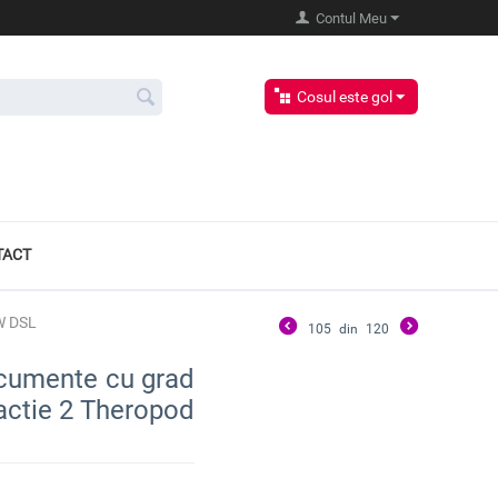
Contul Meu
Cosul este gol
TACT
4W DSL
105
din
120
ocumente cu grad
ractie 2 Theropod