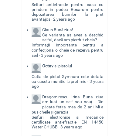
Seifuri antiefractie pentru casa cu
prindere in podea Rosarum pentru
depozitarea bunrilor la pret
avantajos
2 years ago
·
Claus
Bună ziua!
Ce varianta as avea a deschid
seiful, dacă am pierdut cheia?
Informaţii importante pentru a
confecţiona o cheie de rezervă pentru
seif
3 years ago
·
Octav
si pistolul
Cutia de pistol Gymnura este dotata
cu caseta munitie la pret mic
3 years
·
ago
Dragomirescu Irina
Buna ziua
am luat un seif nou nouț . Din
păcate fetița mea de 2 ani Mi-a
pus cheile și garazia
Seifuri electronice si mecanice
certificate antiefractie EN 14450
Water CHUBB
3 years ago
·