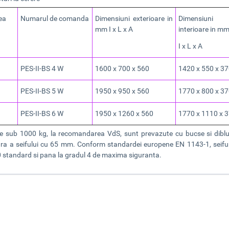
ea
Numarul de comanda
Dimensiuni exterioare in
Dimensiuni
mm I x L x A
interioare in m
I x L x A
PES-II-BS 4 W
1600 x 700 x 560
1420 x 550 x 3
PES-II-BS 5 W
1950 x 950 x 560
1770 x 800 x 3
PES-II-BS 6 W
1950 x 1260 x 560
1770 x 1110 x 
ile sub 1000 kg, la recomandarea VdS, sunt prevazute cu bucse si dib
ara a seifului cu 65 mm. Conform standardei europene EN 1143-1, seifuri
0 standard si pana la gradul 4 de maxima siguranta.