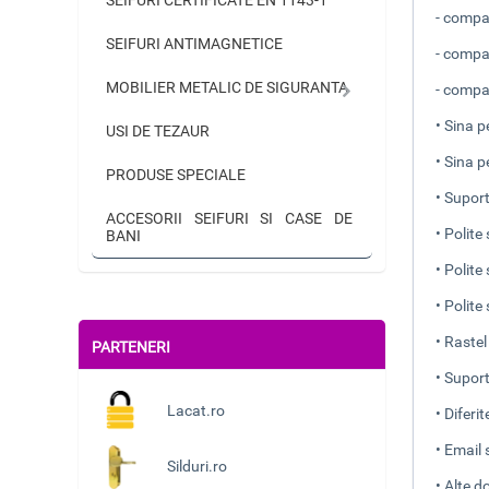
-
compar
SEIFURI ANTIMAGNETICE
-
compar
MOBILIER METALIC DE SIGURANTA
-
compar
• Sina 
USI DE TEZAUR
• Sina 
PRODUSE SPECIALE
• Supor
ACCESORII SEIFURI SI CASE DE
• Polit
BANI
• Polit
• Polit
• Raste
PARTENERI
• Supor
Lacat.ro
• Diferi
• Email 
Silduri.ro
• Alte d