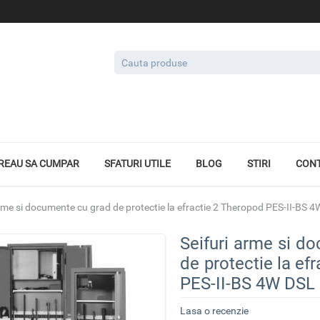
REAU SA CUMPAR
SFATURI UTILE
BLOG
STIRI
CON
arme si documente cu grad de protectie la efractie 2 Theropod PES-II-BS 
Seifuri arme si d
de protectie la ef
PES-II-BS 4W DSL
Lasa o recenzie