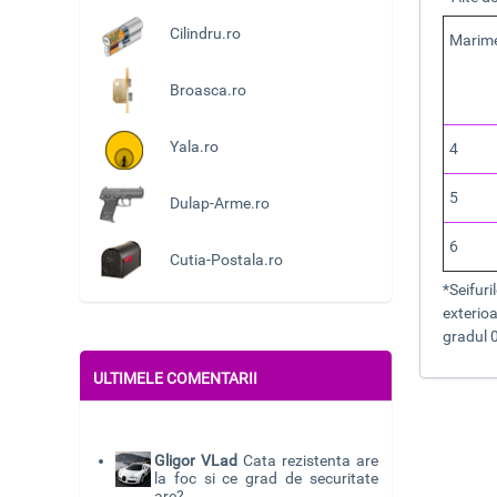
Cilindru.ro
Marim
Broasca.ro
Yala.ro
4
5
Dulap-Arme.ro
6
Cutia-Postala.ro
*Seifur
exterio
gradul 
ULTIMELE COMENTARII
Gligor VLad
Cata rezistenta are
la foc si ce grad de securitate
are?