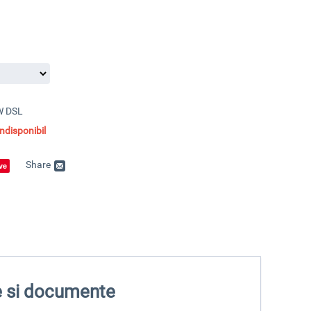
W DSL
disponibil
Share
ve
me si documente