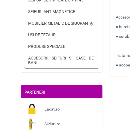
SEIFURI ANTIMAGNETICE
Accesor
MOBILIER METALIC DE SIGURANTA
● buret
USI DE TEZAUR
● surubu
PRODUSE SPECIALE
Tratame
ACCESORII SEIFURI SI CASE DE
BANI
● acope
PARTENERI
Lacat.ro
Silduri.ro