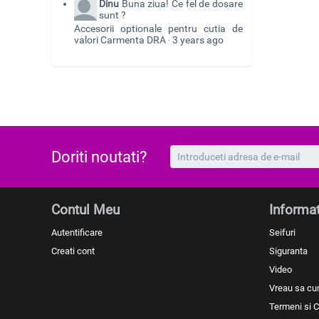
Dinu
Buna ziua! Ce fel de dosare
sunt ?
Accesorii optionale pentru cutia de
valori Carmenta DRA
3 years ago
·
Doriti noutati?
Contul Meu
Informat
Autentificare
Seifuri
Creati cont
Siguranta
Video
Vreau sa c
Termeni si C