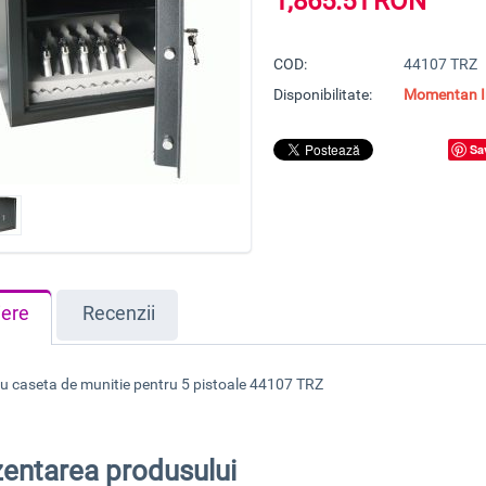
1,865.51
RON
COD:
44107 TRZ
Disponibilitate:
Momentan In
Sa
iere
Recenzii
 cu caseta de munitie pentru 5 pistoale 44107 TRZ
entarea produsului