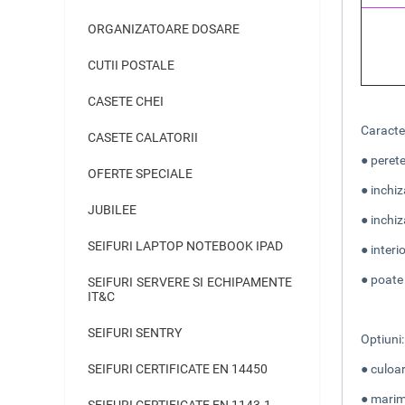
ORGANIZATOARE DOSARE
CUTII POSTALE
CASETE CHEI
Caracter
CASETE CALATORII
● peret
OFERTE SPECIALE
● inchiz
JUBILEE
● inchiz
SEIFURI LAPTOP NOTEBOOK IPAD
● interi
● poate
SEIFURI SERVERE SI ECHIPAMENTE
IT&C
SEIFURI SENTRY
Optiuni
SEIFURI CERTIFICATE EN 14450
● culoa
● mari
SEIFURI CERTIFICATE EN 1143-1