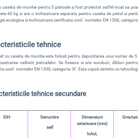
cu caseta de munitie pentru 5 pistoale
a fost proiectat astfel incat sa po
ste 60 kg si are o
inchizatoare separata pentru caseta de pistol si pent
ie ecologica si inchizatoare certificata conf. normelor EN 1300, categoria
cteristicile tehnice
eif cu caseta de munitie
este folosit pentru depozitarea unui numar de 5 pis
pastrarea calitatii pistoalelor. Se fixeaza si are suruburi, dibluri pentr
ata conf. normelor EN 1300, categoria "A". Este vopsit sintetic cu tehnolog
teristicile tehnice secundare
IDH
Denumire
Dimensiuni
Greutate
exterioare (mm)
seif
IxAxL