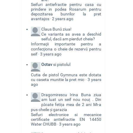
Seifuri antiefractie pentru casa cu
prindere in podea Rosarum pentru
depozitarea bunrilor la pret
avantajos
2 years ago
·
Claus
Bună ziua!
Ce varianta as avea a deschid
seiful, dacă am pierdut cheia?
Informaţii importante pentru a
confecţiona o cheie de rezervă pentru
seif
3 years ago
·
Octav
si pistolul
Cutia de pistol Gymnura este dotata
cu caseta munitie la pret mic
3 years
·
ago
Dragomirescu Irina
Buna ziua
am luat un seif nou nouț . Din
păcate fetița mea de 2 ani Mi-a
pus cheile și garazia
Seifuri electronice si mecanice
certificate antiefractie EN 14450
Water CHUBB
3 years ago
·