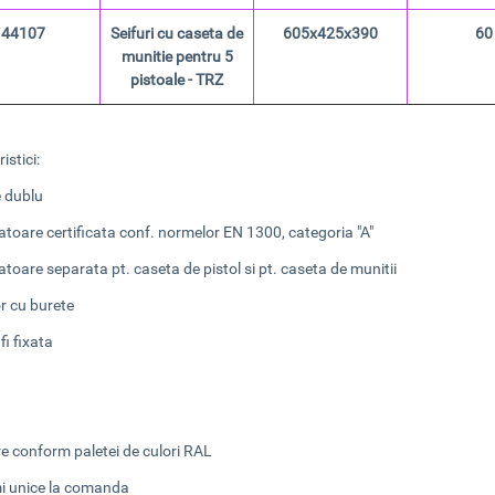
44107
Seifuri cu caseta de
605x425x390
60
munitie pentru 5
pistoale - TRZ
istici:
e dublu
atoare certificata conf. normelor EN 1300, categoria "A"
atoare separata pt. caseta de pistol si pt. caseta de munitii
or cu burete
 fi fixata
:
re conform paletei de culori RAL
mi unice la comanda