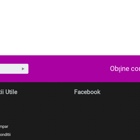
Obţine c
ii Utile
Facebook
umpar
onditii