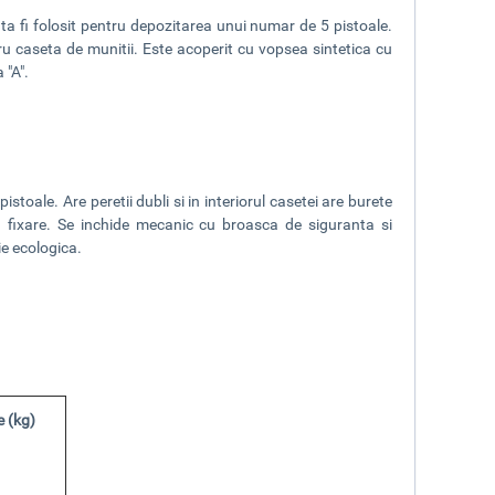
ata fi folosit pentru depozitarea unui numar de 5 pistoale.
ru caseta de munitii
. Este acoperit cu vopsea sintetica cu
 "A".
toale. Are peretii dubli si in interiorul casetei are burete
u fixare.
Se inchide mecanic cu broasca de siguranta
si
ie ecologica.
 (kg)