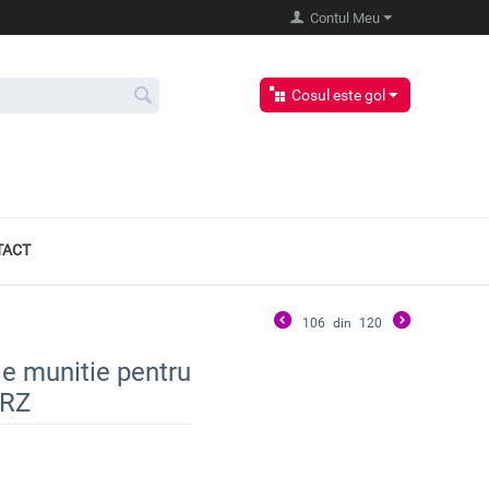
Contul Meu
Cosul este gol
TACT
106
din
120
de munitie pentru
TRZ