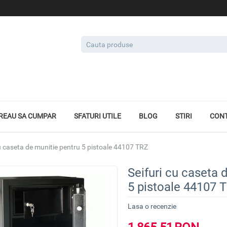
REAU SA CUMPAR
SFATURI UTILE
BLOG
STIRI
CON
cu caseta de munitie pentru 5 pistoale 44107 TRZ
Seifuri cu caseta 
5 pistoale 44107 
Lasa o recenzie