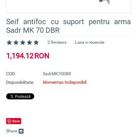
Seif antifoc cu suport pentru arma
Sadr MK 70 DBR
2 Reviews
Lasa o recenzie
1,194.12
RON
COD:
SadrMK70DBR
Disponibilitate:
Momentan Indisponibil
Save
Share