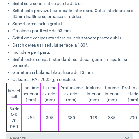
Seiful este construit cu perete dublu.
Seiful este prevazut cu o cutie interioara. Cutia interioara are
85mm inaltime cu broasca cilindrica.
Suport arma inclus gratuit.
Grosimea portii este de 53 mm.
Seiful este echipat standard cu inchizatoare perete dublu.
Deschiderea usii seifului se face la 180°.
Inchidere pe 4 parti.
Seiful este echipat standard cu doua gauri in spate si in
pamant.
Garnitura si balamalele aplicare de 13 mm.
Culoarea: RAL 7035 (gri deschis).
Inaltime
Latime
Profunzime
Inaltime
Latime
Profunz
Model
exterior
exterior
exterior
interior
interior
interio
seif
(mm)
(mm)
(mm)
(mm)
(mm)
(mm)
Sadr
MK
255
395
380
119
335
290
70
DBR
Recenzii