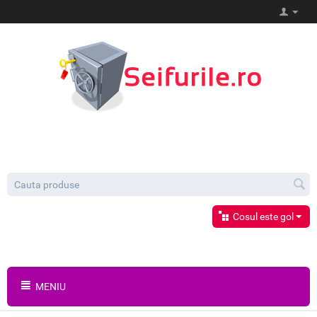
Cosul este gol
MENIU