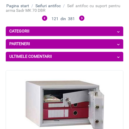
Pagina start
/
Seifuri antifoc
/
Seif antifoc cu suport pentru
arma Sadr MK 70 DBR
121
din
381
CATEGORII
PARTENERI
ULTIMELE COMENTARII