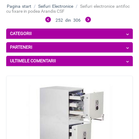
Pagina start
/
Seifuri Electronice
/
Seifuri electronice antifoc
cu fixare in podea Arandis CSF
252
din
306
CATEGORII
PARTENERI
ULTIMELE COMENTARII