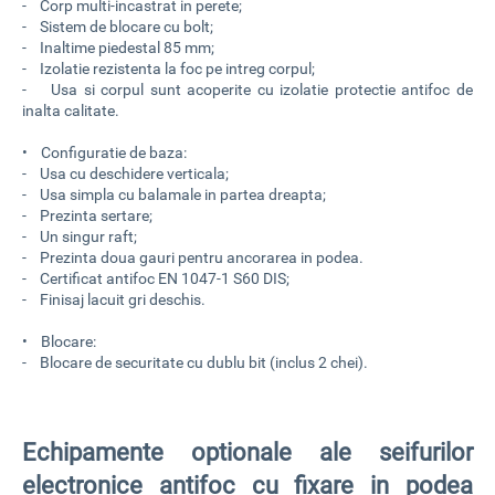
- Corp multi-incastrat in perete;
- Sistem de blocare cu bolt;
- Inaltime piedestal 85 mm;
- Izolatie rezistenta la foc pe intreg corpul;
- Usa si corpul sunt acoperite cu izolatie protectie antifoc de
inalta calitate.
• Configuratie de baza:
- Usa cu deschidere verticala;
- Usa simpla cu balamale in partea dreapta;
- Prezinta sertare;
- Un singur raft;
- Prezinta doua gauri pentru ancorarea in podea.
- Certificat antifoc EN 1047-1 S60 DIS;
- Finisaj lacuit gri deschis.
• Blocare:
- Blocare de securitate cu dublu bit (inclus 2 chei).
Echipamente optionale ale seifurilor
electronice antifoc cu fixare in podea