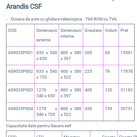
Arandis CSF
- Dosare de acte cu ghidare telescopica - 764 RON cu TVA.
COD
Dimensiuni
Dimensiuni
Greutate
Volum
Pret
interne
externe
A09033P001
635 x 540
400 x 380
200
60
15591
x 630
x 397
A09033P002
635 x 540
400 x 380
225
79
17878
x 755
x 522
A09033P003
1270 x
800 x 380
400
120
31192
340 x 630
x 397
A09033P004
1270 x
800 x 380
450
159
35751
540 x 755
x 522
Capacitate date pentru fiecare seif