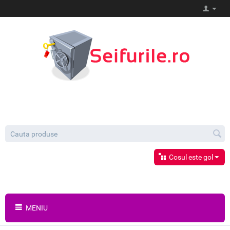
Cosul este gol
MENIU