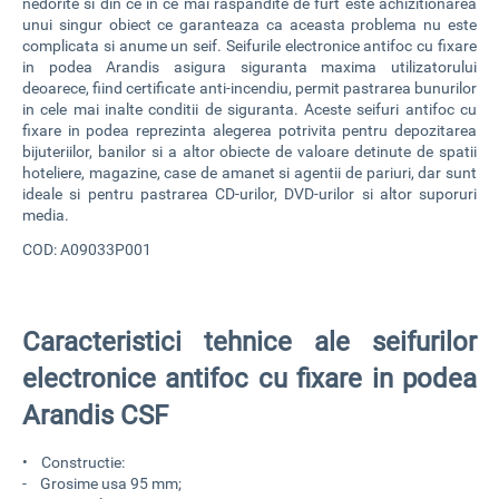
nedorite si din ce in ce mai raspandite de furt este achizitionarea
unui singur obiect ce garanteaza ca aceasta problema nu este
complicata si anume un seif.
Seifurile electronice antifoc cu fixare
in podea Arandis
asigura siguranta maxima utilizatorului
deoarece, fiind certificate anti-incendiu, permit pastrarea bunurilor
in cele mai inalte conditii de siguranta. Aceste
seifuri antifoc cu
fixare in podea
reprezinta alegerea potrivita pentru depozitarea
bijuteriilor, banilor si a altor obiecte de valoare detinute de spatii
hoteliere, magazine, case de amanet si agentii de pariuri, dar sunt
ideale si pentru pastrarea CD-urilor, DVD-urilor si altor suporuri
media.
COD: A09033P001
Caracteristici tehnice ale seifurilor
electronice antifoc cu fixare in podea
Arandis CSF
• Constructie:
- Grosime usa 95 mm;