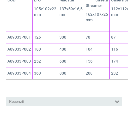
COD
LTO
Magstar
Caseta
Caseta D
Streamer
105x102x22
137x59x16,5
112x112
mm
mm
162x107x25
mm
mm
A09033P001
126
300
78
87
A09033P002
180
400
104
116
A09033P003
252
600
156
174
A09033P004
360
800
208
232
Recenzii